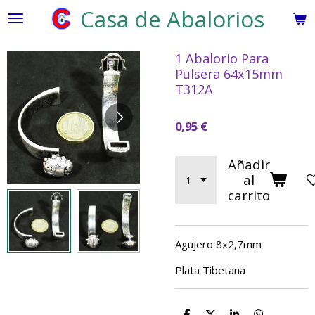
Casa de Abalorios
Ir
al
contenido
1 Abalorio Para
principal
Pulsera 64x15mm
T312A
0,95 €
Añadir
al
carrito
Agujero 8x2,7mm
Plata Tibetana