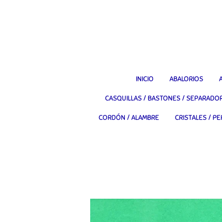
Ir
al
contenido
principal
INICIO
ABALORIOS
CASQUILLAS / BASTONES / SEPARADO
CORDÓN / ALAMBRE
CRISTALES / PE