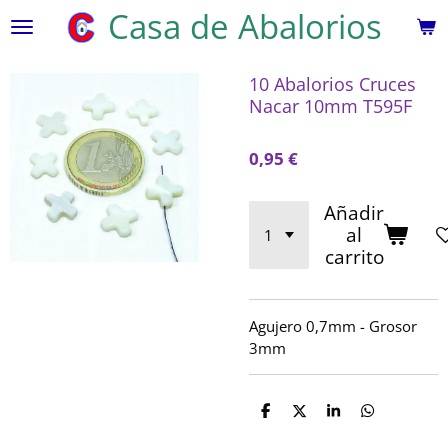
Casa de Abalorios
Ir
al
contenido
10 Abalorios Cruces
principal
Nacar 10mm T595F
0,95 €
Añadir
al
carrito
Agujero 0,7mm -
Grosor
3mm
C
C
C
C
o
o
o
o
m
m
m
m