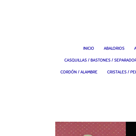
Ir
al
contenido
principal
INICIO
ABALORIOS
CASQUILLAS / BASTONES / SEPARADO
CORDÓN / ALAMBRE
CRISTALES / PE