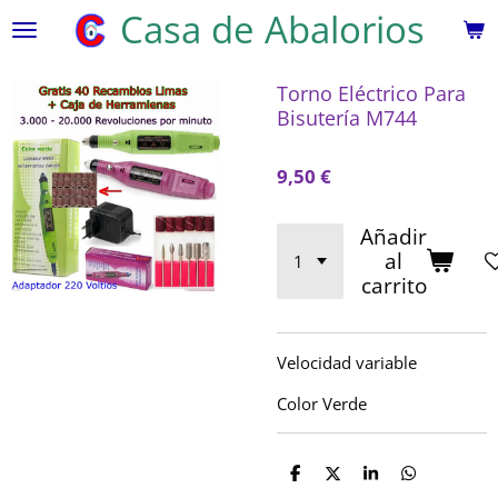
Casa de Abalorios
Ir
al
contenido
Torno Eléctrico Para
principal
Bisutería M744
9,50 €
Añadir
al
carrito
Velocidad variable
Color Verde
C
C
C
C
o
o
o
o