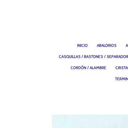
Ir
al
contenido
principal
INICIO
ABALORIOS
A
CASQUILLAS / BASTONES / SEPARADO
CORDÓN / ALAMBRE
CRISTA
TERMI