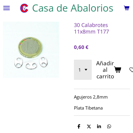
Casa de Abalorios
Ir
al
contenido
30 Calabrotes
principal
11x8mm T177
0,60 €
Añadir
al
carrito
Agujeros 2,8mm
Plata Tibetana
C
C
C
C
o
o
o
o