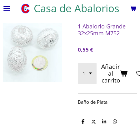
Casa de Abalorios
Ir
al
contenido
1 Abalorio Grande
principal
32x25mm M752
0,55 €
Añadir
al
carrito
Baño de Plata
C
C
C
C
o
o
o
o
m
m
m
m
p
p
p
p