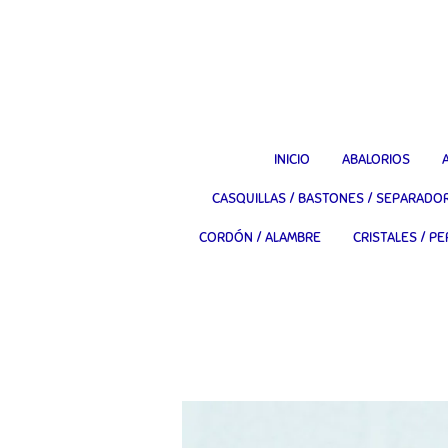
Ir
al
contenido
principal
INICIO
ABALORIOS
CASQUILLAS / BASTONES / SEPARADO
CORDÓN / ALAMBRE
CRISTALES / PE