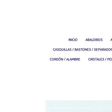
Ir
al
contenido
principal
INICIO
ABALORIOS
CASQUILLAS / BASTONES / SEPARADO
CORDÓN / ALAMBRE
CRISTALES / PE