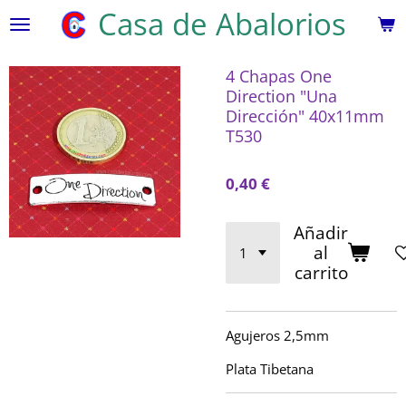
Casa de Abalorios
Ir
al
contenido
4 Chapas One
principal
Direction "Una
Dirección" 40x11mm
T530
0,40 €
Añadir
al
carrito
Agujeros 2,5mm
Plata Tibetana