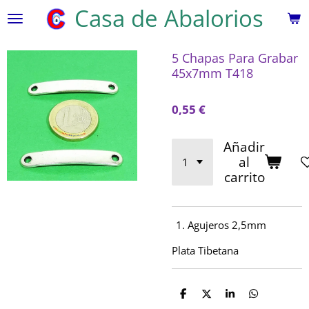
Casa de Abalorios
Ir
al
contenido
5 Chapas Para Grabar
principal
45x7mm T418
0,55 €
Añadir
al
carrito
Agujeros 2,5mm
Plata Tibetana
C
C
C
C
o
o
o
o