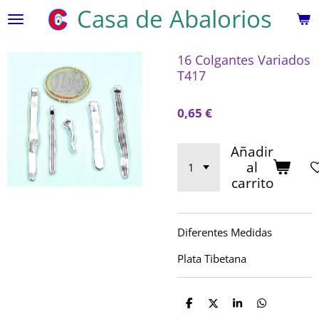
Casa de Abalorios
Ir
al
contenido
16 Colgantes Variados
principal
T417
0,65 €
Añadir
al
carrito
Diferentes Medidas
Plata Tibetana
C
C
C
C
o
o
o
o