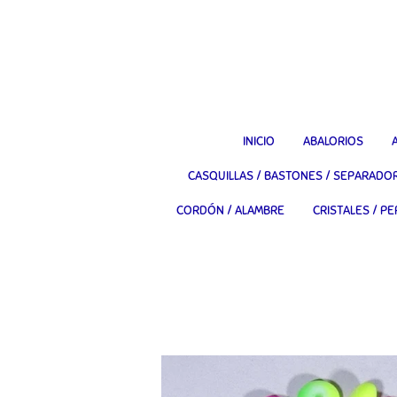
Ir
al
contenido
principal
INICIO
ABALORIOS
CASQUILLAS / BASTONES / SEPARADO
CORDÓN / ALAMBRE
CRISTALES / PE