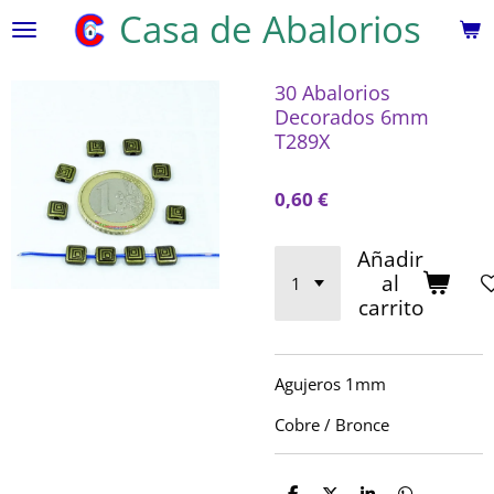
Casa de Abalorios
Ir
al
contenido
30 Abalorios
principal
Decorados 6mm
T289X
0,60 €
Añadir
al
carrito
Agujeros 1mm
Cobre / Bronce