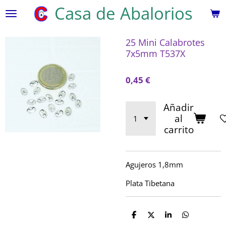
Casa de Abalorios
Ir
al
contenido
25 Mini Calabrotes
principal
7x5mm T537X
0,45 €
Añadir
al
carrito
Agujeros 1,8mm
Plata Tibetana
C
C
C
C
o
o
o
o