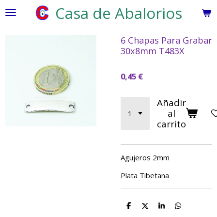
Casa de Abalorios
Ir
al
contenido
6 Chapas Para Grabar
principal
30x8mm T483X
0,45 €
Añadir
al
carrito
Agujeros 2mm
Plata Tibetana
C
C
C
C
o
o
o
o