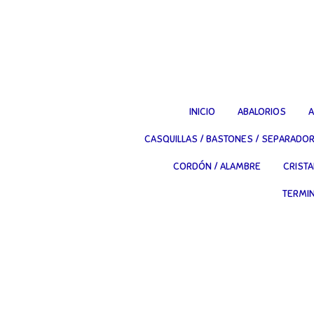
Ir
al
contenido
principal
INICIO
ABALORIOS
A
CASQUILLAS / BASTONES / SEPARADO
CORDÓN / ALAMBRE
CRISTA
TERMI