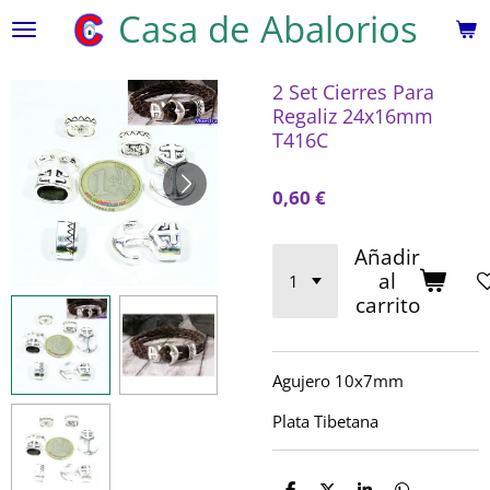
Casa de Abalorios
Ir
al
contenido
2 Set Cierres Para
principal
Regaliz 24x16mm
T416C
0,60 €
Añadir
al
carrito
Agujero 10x7mm
Plata Tibetana