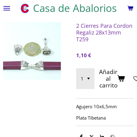
Casa de Abalorios
Ir
al
contenido
2 Cierres Para Cordon
principal
Regaliz 28x13mm
T259
1,10 €
Añadir
al
carrito
Agujero 10x6,5mm
Plata Tibetana