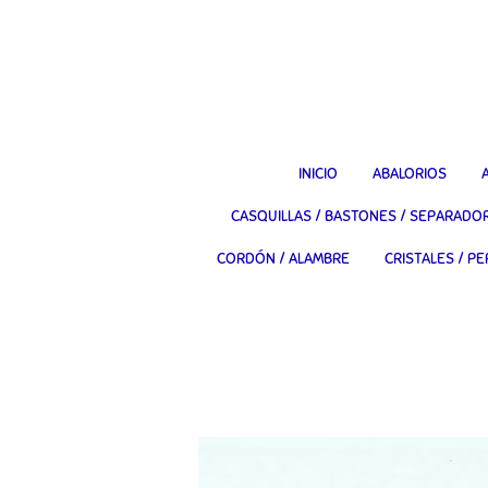
Ir
al
contenido
principal
INICIO
ABALORIOS
CASQUILLAS / BASTONES / SEPARADO
CORDÓN / ALAMBRE
CRISTALES / PE