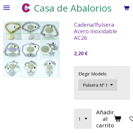
Casa de Abalorios
Ir
al
contenido
Cadena/Pulsera
principal
Acero Inoxidable
AC26
2,20 €
Elegir Modelo
Añadir
al
carrito