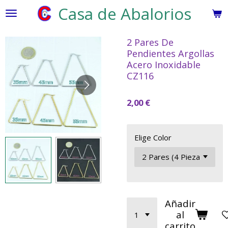
Casa de Abalorios
Ir
al
contenido
2 Pares De
principal
Pendientes Argollas
Acero Inoxidable
CZ116
2,00 €
Elige Color
Añadir
al
carrito