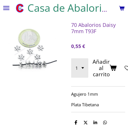
Ir
Casa de Abalorios
al
contenido
70 Abalorios Daisy
principal
7mm T93F
0,55 €
Añadir
al
carrito
Agujero 1mm
Plata Tibetana
C
C
C
C