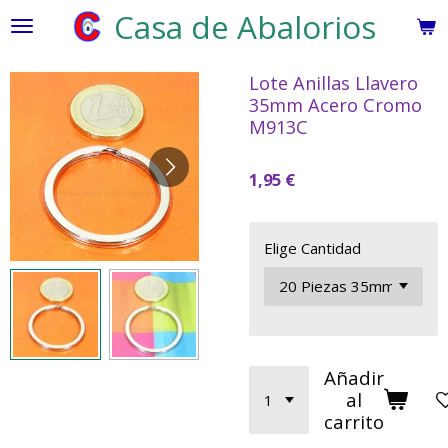
Casa de Abalorios
Ir
al
contenido
Lote Anillas Llavero
principal
35mm Acero Cromo
M913C
1,95 €
Elige Cantidad
Añadir
al
carrito