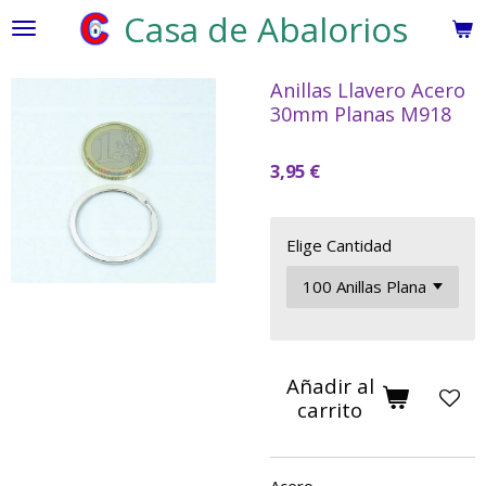
Casa de Abalorios
Ir
al
contenido
Anillas Llavero Acero
principal
30mm Planas M918
3,95 €
Elige Cantidad
Añadir al
carrito
Acero