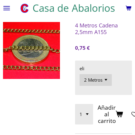
Casa de Abalorios
Ir
al
contenido
4 Metros Cadena
principal
2,5mm A155
0,75 €
eli
Añadir
al
carrito