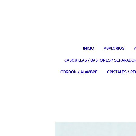
Ir
al
contenido
principal
INICIO
ABALORIOS
CASQUILLAS / BASTONES / SEPARADO
CORDÓN / ALAMBRE
CRISTALES / PE