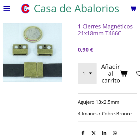
Casa de Abalorios
Ir
al
contenido
1 Cierres Magnéticos
principal
21x18mm T466C
0,90 €
Añadir
al
carrito
Agujero 13x2,5mm
4 Imanes / Cobre-Bronce
C
C
C
C
o
o
o
o