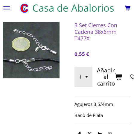
Casa de Abalorios
Ir
al
contenido
3 Set Cierres Con
principal
Cadena 38x6mm
T477X
0,55 €
Añadir
al
carrito
Agujeros 3,5/4mm
Baño de Plata