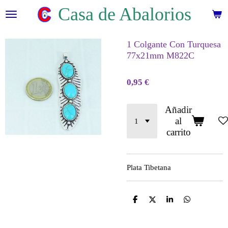
Casa de Abalorios
Ir
al
contenido
principal
1 Colgante Con Turquesa
77x21mm M822C
0,95 €
Añadir
al
carrito
Plata Tibetana
C
C
C
C
o
o
o
o
m
m
m
m
p
p
p
p