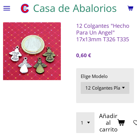
Casa de Abalorios
Ir
al
contenido
12 Colgantes "Hecho
principal
Para Un Angel"
17x13mm T326 T335
0,60 €
Elige Modelo
Añadir
al
carrito