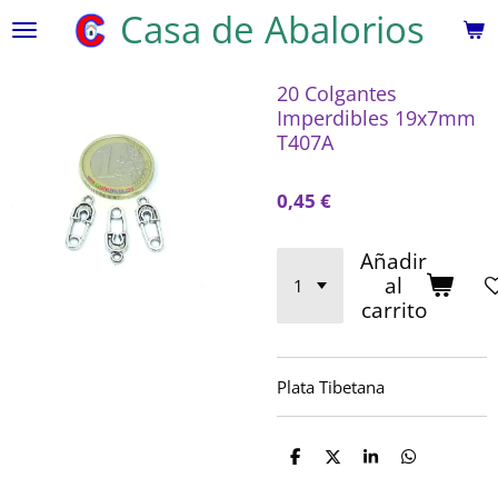
Casa de Abalorios
Ir
al
contenido
20 Colgantes
principal
Imperdibles 19x7mm
T407A
0,45 €
Añadir
al
carrito
Plata Tibetana
C
C
C
C
o
o
o
o
m
m
m
m