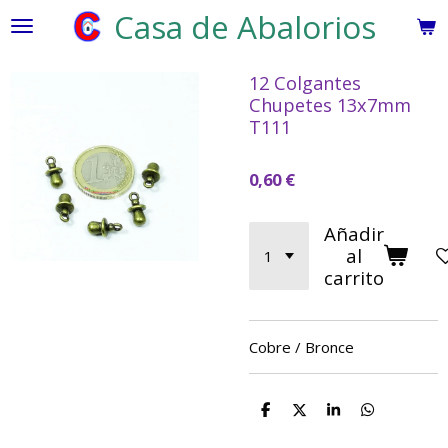
Casa de Abalorios
Ir
al
contenido
12 Colgantes
principal
Chupetes 13x7mm
T111
0,60 €
Añadir
al
carrito
Cobre / Bronce
C
C
C
C
o
o
o
o
m
m
m
m