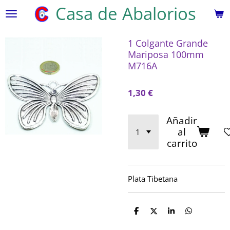
Casa de Abalorios
Ir
al
contenido
1 Colgante Grande
principal
Mariposa 100mm
M716A
1,30 €
Añadir
al
carrito
Plata Tibetana
C
C
C
C
o
o
o
o
m
m
m
m