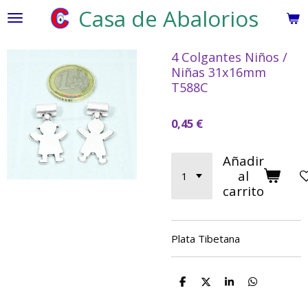
Casa de Abalorios
Ir
al
contenido
4 Colgantes Niños /
principal
Niñas 31x16mm
T588C
0,45 €
Añadir
al
carrito
Plata Tibetana
C
C
C
C
o
o
o
o
m
m
m
m