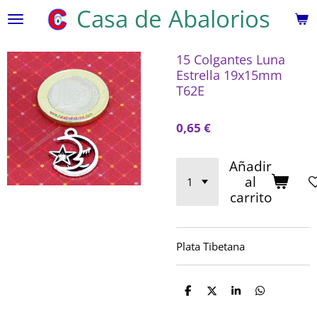
Casa de Abalorios
Ir
al
contenido
15 Colgantes Luna
principal
Estrella 19x15mm
T62E
0,65 €
Añadir
al
carrito
Plata Tibetana
C
C
C
C
o
o
o
o
m
m
m
m