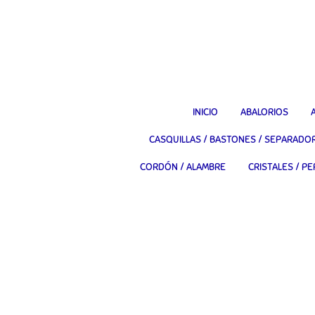
Ir
al
contenido
principal
INICIO
ABALORIOS
CASQUILLAS / BASTONES / SEPARADO
CORDÓN / ALAMBRE
CRISTALES / PE