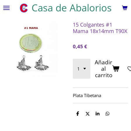
Casa de Abalorios
Ir
al
contenido
15 Colgantes #1
principal
Mama 18x14mm T90X
0,45 €
Añadir
al
carrito
Plata Tibetana
C
C
C
C
o
o
o
o
m
m
m
m
p
p
p
p