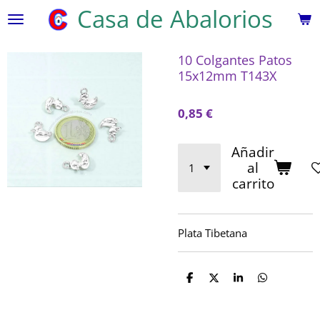
Casa de Abalorios
Ir
al
contenido
10 Colgantes Patos
principal
15x12mm T143X
0,85 €
Añadir
al
carrito
Plata Tibetana
C
C
C
C
o
o
o
o
m
m
m
m
p
p
p
p