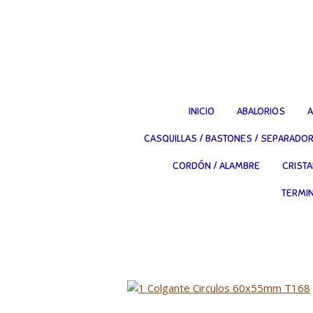
Ir
al
contenido
principal
INICIO
ABALORIOS
A
CASQUILLAS / BASTONES / SEPARADO
CORDÓN / ALAMBRE
CRISTA
TERMI