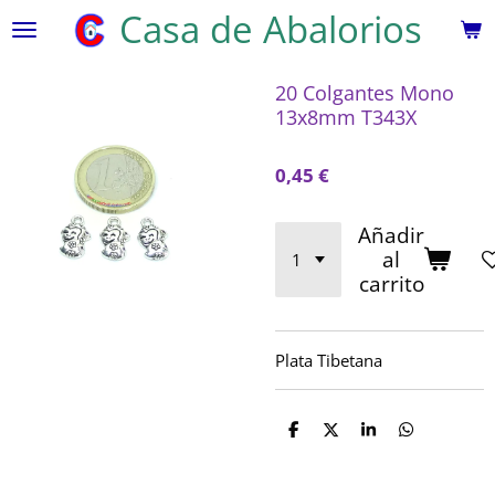
Casa de Abalorios
Ir
al
contenido
20 Colgantes Mono
principal
13x8mm T343X
0,45 €
Añadir
al
carrito
Plata Tibetana
C
C
C
C
o
o
o
o
m
m
m
m
p
p
p
p