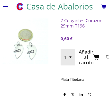
Casa de Abalorios
Ir
al
contenido
7 Colgantes Corazon
principal
29mm T196
0,60 €
Añadir
al
carrito
Plata Tibetana
C
C
C
C
o
o
o
o
m
m
m
m
p
p
p
p