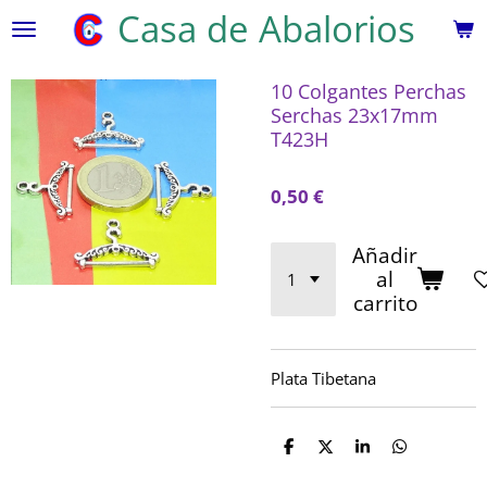
Casa de Abalorios
Ir
al
contenido
10 Colgantes Perchas
principal
Serchas 23x17mm
T423H
0,50 €
Añadir
al
carrito
Plata Tibetana
C
C
C
C
o
o
o
o
m
m
m
m