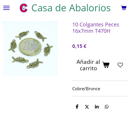
Casa de Abalorios
Ir
al
contenido
10 Colgantes Peces
principal
16x7mm T470H
0,15 €
Añadir al
carrito
Cobre/Bronce
C
C
C
C
o
o
o
o
m
m
m
m
p
p
p
p
a
a
a
a