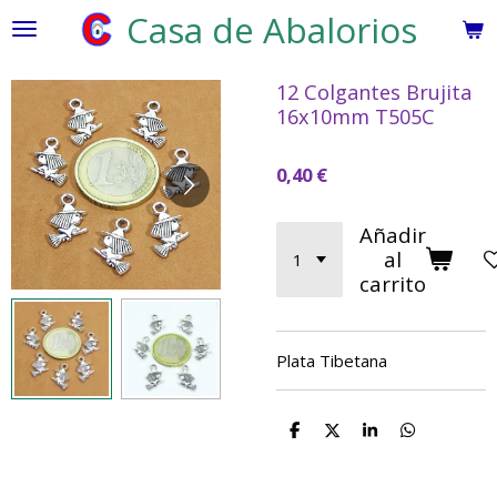
Casa de Abalorios
Ir
al
contenido
12 Colgantes Brujita
principal
16x10mm T505C
0,40 €
Añadir
al
carrito
Plata Tibetana
C
C
C
C
o
o
o
o
m
m
m
m
p
p
p
p