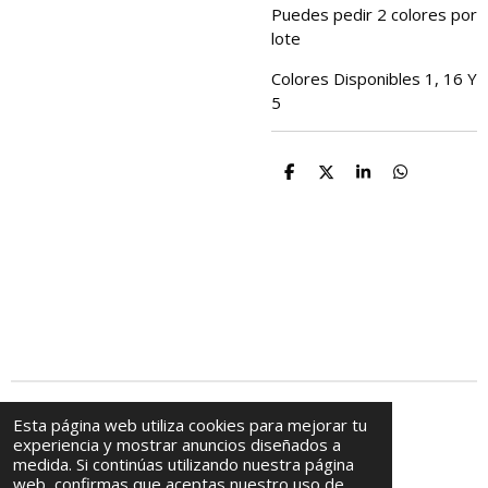
Puedes pedir 2 colores por
lote
Colores Disponibles 1, 16 Y
5
C
C
C
C
o
o
o
o
m
m
m
m
p
p
p
p
a
a
a
a
r
r
r
r
t
t
t
t
i
i
i
i
r
r
r
r
© 2009 - 2025 Casa De Abalorios
Esta página web utiliza cookies para mejorar tu
experiencia y mostrar anuncios diseñados a
medida. Si continúas utilizando nuestra página
web, confirmas que aceptas nuestro uso de