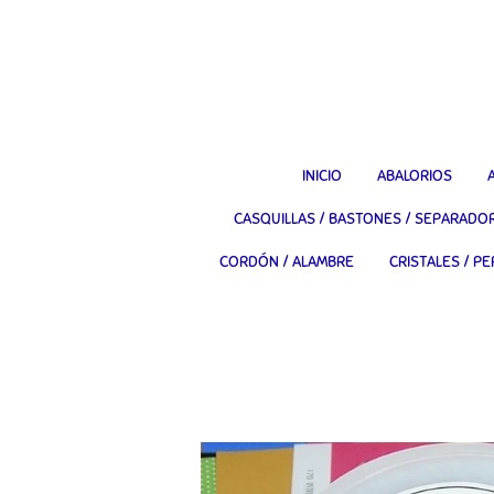
Ir
al
contenido
principal
INICIO
ABALORIOS
CASQUILLAS / BASTONES / SEPARADO
CORDÓN / ALAMBRE
CRISTALES / PE