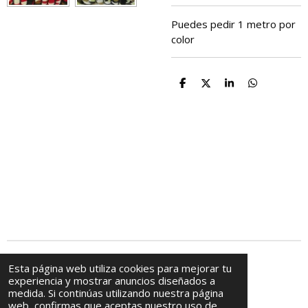
Puedes pedir 1 metro por
color
C
C
C
C
o
o
o
o
m
m
m
m
p
p
p
p
a
a
a
a
r
r
r
r
t
t
t
t
i
i
i
i
r
r
r
r
© 2009 - 2025 Casa De Abalorios
Esta página web utiliza cookies para mejorar tu
experiencia y mostrar anuncios diseñados a
medida. Si continúas utilizando nuestra página
web, confirmas que aceptas nuestro uso de