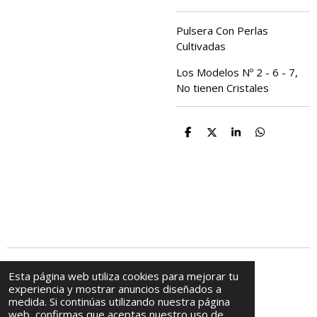
Pulsera Con Perlas
Cultivadas
Los Modelos Nº 2 - 6 - 7,
No tienen Cristales
C
C
C
C
o
o
o
o
m
m
m
m
p
p
p
p
a
a
a
a
r
r
r
r
t
t
t
t
i
i
i
i
r
r
r
r
© 2009 - 2025 Casa De Abalorios
Esta página web utiliza cookies para mejorar tu
experiencia y mostrar anuncios diseñados a
medida. Si continúas utilizando nuestra página
web, confirmas que aceptas nuestro uso de